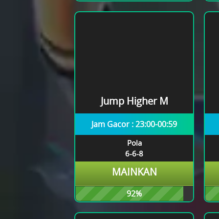
Jump Higher M
Jam Gacor : 23:00-00:59
Pola
6-6-8
MAINKAN
92%