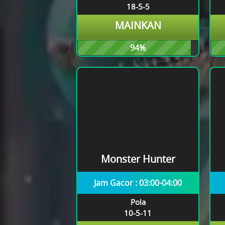
18-5-5
MAINKAN
94%
Monster Hunter
Jam Gacor : 03:00-04:00
Pola
10-5-11