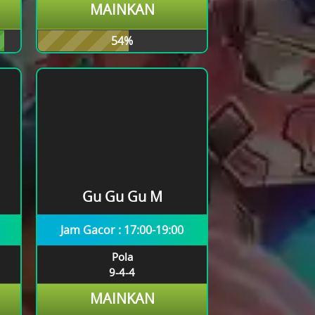
MAINKAN
54%
Gu Gu Gu M
Jam Gacor : 17:00-19:00
Pola
9-4-4
MAINKAN