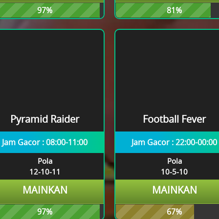
97%
81%
Pyramid Raider
Football Fever
Jam Gacor : 08:00-11:00
Jam Gacor : 22:00-00:00
Pola
Pola
12-10-11
10-5-10
MAINKAN
MAINKAN
97%
67%