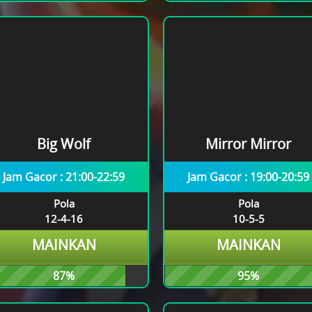
Big Wolf
Mirror Mirror
Jam Gacor : 21:00-22:59
Jam Gacor : 19:00-20:59
Pola
Pola
12-4-16
10-5-5
MAINKAN
MAINKAN
87%
95%