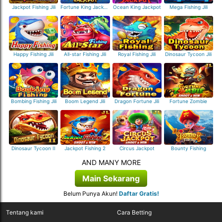
Jackpot Fishing Jili
Fortune King Jackpot
Ocean King Jackpot
Mega Fishing Jili
Happy Fishing Jili
All-star Fishing Jili
Royal Fishing Jili
Dinosaur Tycoon Jili
Bombing Fishing Jili
Boom Legend Jili
Dragon Fortune Jili
Fortune Zombie
Dinosaur Tycoon II
Jackpot Fishing 2
Circus Jackpot
Bounty Fishing
AND MANY MORE
Main Sekarang
Belum Punya Akun!
Daftar Gratis!
Tentang kami
Cara Betting